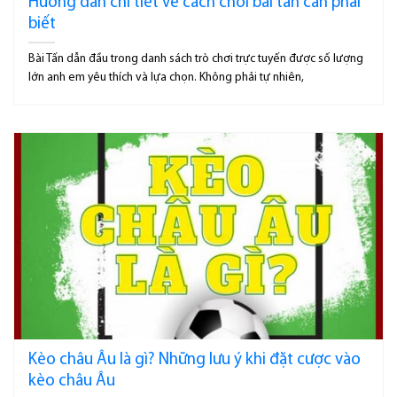
Hướng dẫn chi tiết về cách chơi bài tấn cần phải
biết
Bài Tấn dẫn đầu trong danh sách trò chơi trực tuyến được số lượng
lớn anh em yêu thích và lựa chọn. Không phải tự nhiên,
Kèo châu Âu là gì? Những lưu ý khi đặt cược vào
kèo châu Âu