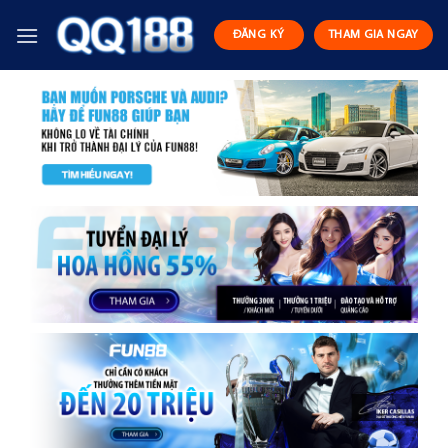
Skip
to
ĐĂNG KÝ
THAM GIA NGAY
content