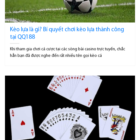
Kèo lựa là gì? Bí quyết chơi kèo lựa thành công
tại QQ188
Khi tham gia chơi cá cược tại các sòng bài casino trực tuyến, chắc
hẳn bạn đã được nghe đến rất nhiều tên gọi kèo cá