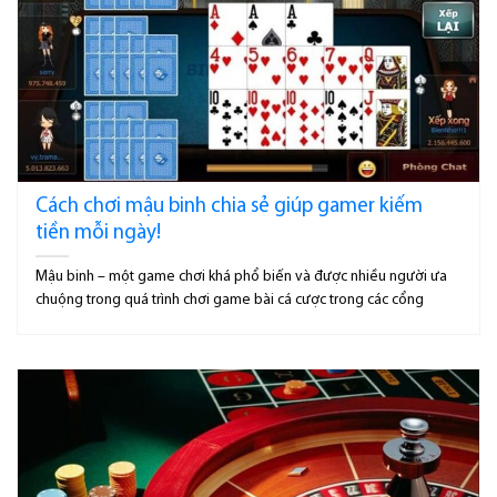
Cách chơi mậu binh chia sẻ giúp gamer kiếm
tiền mỗi ngày!
Mậu binh – một game chơi khá phổ biến và được nhiều người ưa
chuộng trong quá trình chơi game bài cá cược trong các cổng