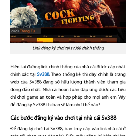
Link đăng ký chơi tại sv388 chính thống
Hiện tại đường link chính thống của nhà cái được cập nhật
chính xác tại
Sv388
. Theo thống kê thì đây chính là trang
web của Sv388 đang sở hữu lượng thành viên tham gia
đông đảo nhất. Nhà cái hoàn toàn đáp ứng được các tiêu
chí chơi game an toàn và hợp pháp cho mọi anh em. Vậy
để đăng ký Sv388 thì bạn sẽ làm như thế nào?
Các bước đăng ký vào chơi tại nhà cái Sv388
Để đăng ký chơi tại Sv388, bạn truy cập vào link nhà cái ở