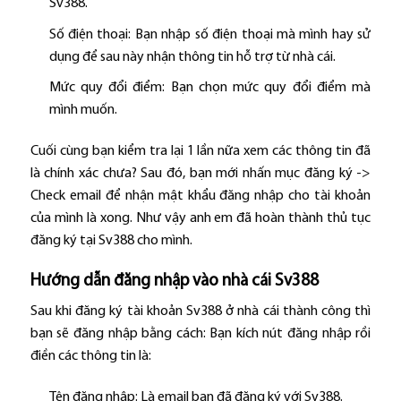
Sv388.
Số điện thoại: Bạn nhập số điện thoại mà mình hay sử
dụng để sau này nhận thông tin hỗ trợ từ nhà cái.
Mức quy đổi điểm: Bạn chọn mức quy đổi điểm mà
mình muốn.
Cuối cùng bạn kiểm tra lại 1 lần nữa xem các thông tin đã
là chính xác chưa? Sau đó, bạn mới nhấn mục đăng ký ->
Check email để nhận mật khẩu đăng nhập cho tài khoản
của mình là xong. Như vậy anh em đã hoàn thành thủ tục
đăng ký tại Sv388 cho mình.
Hướng dẫn đăng nhập vào nhà cái Sv388
Sau khi đăng ký tài khoản Sv388 ở nhà cái thành công thì
bạn sẽ đăng nhập bằng cách: Bạn kích nút đăng nhập rồi
điền các thông tin là:
Tên đăng nhập: Là email bạn đã đăng ký với Sv388.