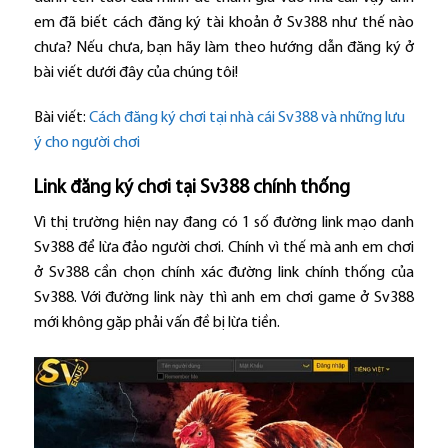
em đã biết cách đăng ký tài khoản ở Sv388 như thế nào
chưa? Nếu chưa, bạn hãy làm theo hướng dẫn đăng ký ở
bài viết dưới đây của chúng tôi!
Bài viết:
Cách đăng ký chơi tại nhà cái Sv388 và những lưu
ý cho người chơi
Link đăng ký chơi tại Sv388 chính thống
Vì thị trường hiện nay đang có 1 số đường link mạo danh
Sv388 để lừa đảo người chơi. Chính vì thế mà anh em chơi
ở Sv388 cần chọn chính xác đường link chính thống của
Sv388. Với đường link này thì anh em chơi game ở Sv388
mới không gặp phải vấn đề bị lừa tiền.