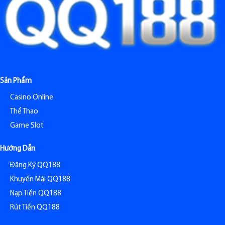
Sản Phẩm
Casino Online
Thể Thao
Game Slot
Hướng Dẫn
Đăng Ký QQ188
Khuyến Mãi QQ188
Nạp Tiền QQ188
Rút Tiền QQ188