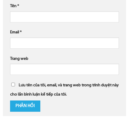
Tên
*
Email
*
Trang web
Lưu tên của tôi, email, và trang web trong trình duyệt này
cho lần bình luận kế tiếp của tôi.