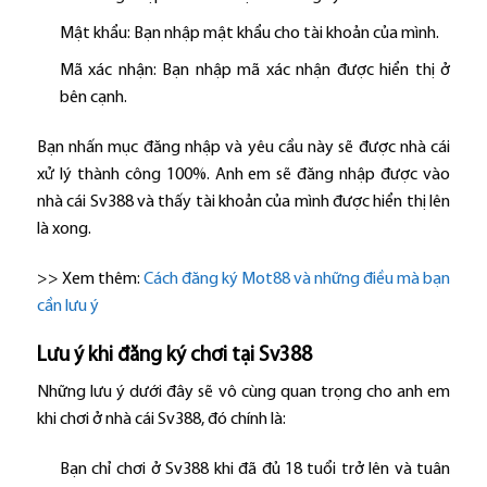
Mật khẩu: Bạn nhập mật khẩu cho tài khoản của mình.
Mã xác nhận: Bạn nhập mã xác nhận được hiển thị ở
bên cạnh.
Bạn nhấn mục đăng nhập và yêu cầu này sẽ được nhà cái
xử lý thành công 100%. Anh em sẽ đăng nhập được vào
nhà cái Sv388 và thấy tài khoản của mình được hiển thị lên
là xong.
>> Xem thêm:
Cách đăng ký Mot88 và những điều mà bạn
cần lưu ý
Lưu ý khi đăng ký chơi tại Sv388
Những lưu ý dưới đây sẽ vô cùng quan trọng cho anh em
khi chơi ở nhà cái Sv388, đó chính là:
Bạn chỉ chơi ở Sv388 khi đã đủ 18 tuổi trở lên và tuân