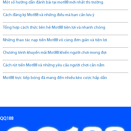
Một số hướng dẫn đánh bài tại mot88 mới nhất thị trường
Cách đăng ký Mot88 và những điều mà bạn cần lưu ý
Tổng hợp cách thức liên hệ Mot88 tiện lợi và nhanh chóng
Những thao tác nạp tiền Mot88 vô cùng đơn giản và tiện lợi
Chương trình khuyến mãi Mot88 khiến người chơi mong đợi
Cách rút tiền Mot88 và những yêu cầu người chơi cần nắm
Mot88 trực tiếp bóng đá mang đến nhiều kèo cược hấp dẫn
QQ188