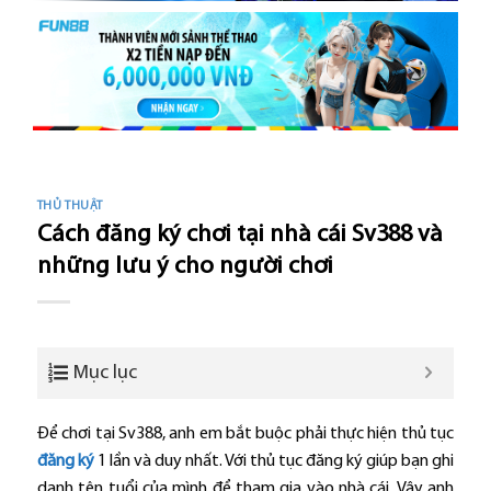
THỦ THUẬT
Cách đăng ký chơi tại nhà cái Sv388 và
những lưu ý cho người chơi
Mục lục
Để chơi tại Sv388, anh em bắt buộc phải thực hiện thủ tục
đăng ký
1 lần và duy nhất. Với thủ tục đăng ký giúp bạn ghi
danh tên tuổi của mình để tham gia vào nhà cái. Vậy anh