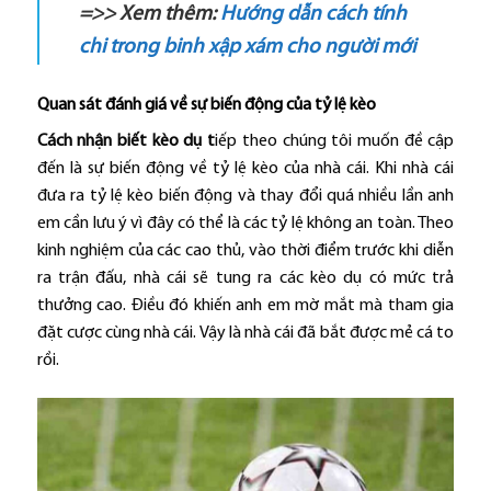
=>> Xem thêm:
Hướng dẫn cách tính
chi trong binh xập xám cho người mới
Quan sát đánh giá về sự biến động của tỷ lệ kèo
Cách nhận biết kèo dụ t
iếp theo chúng tôi muốn đề cập
đến là sự biến động về tỷ lệ kèo của nhà cái. Khi nhà cái
đưa ra tỷ lệ kèo biến động và thay đổi quá nhiều lần anh
em cần lưu ý vì đây có thể là các tỷ lệ không an toàn. Theo
kinh nghiệm của các cao thủ, vào thời điểm trước khi diễn
ra trận đấu, nhà cái sẽ tung ra các kèo dụ có mức trả
thưởng cao. Điều đó khiến anh em mờ mắt mà tham gia
đặt cược cùng nhà cái. Vậy là nhà cái đã bắt được mẻ cá to
rồi.