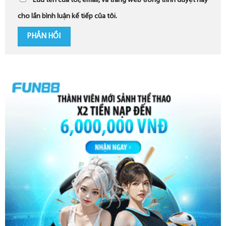
Lưu tên của tôi, email, và trang web trong trình duyệt này
cho lần bình luận kế tiếp của tôi.