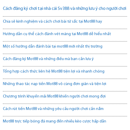
Cách đăng ký chơi tại nhà cái Sv388 và những lưu ý cho người chơi
Chia sẻ kinh nghiệm và cách chơi bài tứ sắc tại Mot88 hay
Hướng dẫn cụ thể cách đánh vét máng tại Mot88 dễ hiểu nhất
Một số hướng dẫn đánh bài tại mot88 mới nhất thị trường
Cách đăng ký Mot88 và những điều mà bạn cần lưu ý
Tổng hợp cách thức liên hệ Mot88 tiện lợi và nhanh chóng
Những thao tác nạp tiền Mot88 vô cùng đơn giản và tiện lợi
Chương trình khuyến mãi Mot88 khiến người chơi mong đợi
Cách rút tiền Mot88 và những yêu cầu người chơi cần nắm
Mot88 trực tiếp bóng đá mang đến nhiều kèo cược hấp dẫn