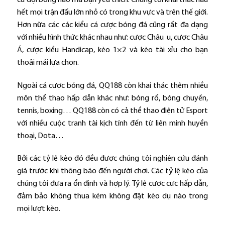
hết mọi trận đấu lớn nhỏ có trong khu vực và trên thế giới.
Hơn nữa các các kiểu cá cược bóng đá cũng rất đa dạng
với nhiều hình thức khác nhau như: cược Châu u, cược Châu
Á, cược kiểu Handicap, kèo 1×2 và kèo tài xỉu cho bạn
thoải mái lựa chọn.
Ngoài cá cược bóng đá, QQ188 còn khai thác thêm nhiều
môn thể thao hấp dẫn khác như: bóng rổ, bóng chuyền,
tennis, boxing… QQ188 còn có cả thể thao điện tử Esport
với nhiều cuộc tranh tài kịch tính đến từ liên minh huyền
thoại, Dota…
Bởi các tỷ lệ kèo đó đều được chúng tôi nghiên cứu đánh
giá trước khi thông báo đến người chơi. Các tỷ lệ kèo của
chúng tôi đưa ra ổn định và hợp lý. Tỷ lệ cược cực hấp dẫn,
đảm bảo không thua kém không đặt kèo dụ nào trong
mọi lượt kèo.