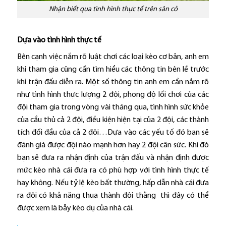
Nhận biết qua tình hình thực tế trên sân cỏ
Dựa vào tình hình thực tế
Bên cạnh việc nắm rõ luật chơi các loại kèo cơ bản, anh em
khi tham gia cũng cần tìm hiểu các thông tin bên lề trước
khi trận đấu diễn ra. Một số thông tin anh em cần nắm rõ
như tình hình thực lượng 2 đội, phong độ lối chơi của các
đội tham gia trong vòng vài tháng qua, tình hình sức khỏe
của cầu thủ cả 2 đội, điều kiện hiện tại của 2 đội, các thành
tích đối đầu của cả 2 đôi…Dựa vào các yếu tố đó bạn sẽ
đánh giá được đội nào mạnh hơn hay 2 đội cân sức. Khi đó
bạn sẽ đưa ra nhận định của trận đấu và nhận định được
mức kèo nhà cái đưa ra có phù hợp với tình hình thực tế
hay không. Nếu tỷ lệ kèo bất thường, hấp dẫn nhà cái đưa
ra đội có khả năng thua thành đội thằng thì đây có thể
được xem là bẫy kèo dụ của nhà cái.