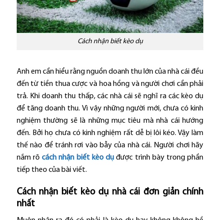
Cách nhận biết kèo dụ
Anh em cần hiểu rằng nguồn doanh thu lớn của nhà cái đều
đến từ tiền thua cược và hoa hồng và người chơi cần phải
trả. Khi doanh thu thấp, các nhà cái sẽ nghĩ ra các kèo dụ
để tăng doanh thu. Vì vậy những người mới, chưa có kinh
nghiệm thường sẽ là những mục tiêu mà nhà cái hướng
đến. Bởi họ chưa có kinh nghiệm rất dễ bị lôi kéo. Vậy làm
thế nào để tránh rơi vào bẫy của nhà cái. Người chơi hãy
nắm rõ
cách nhận biết kèo dụ
được trình bày trong phần
tiếp theo của bài viết.
Cách nhận biết kèo dụ nhà cái đơn giản chính
nhất