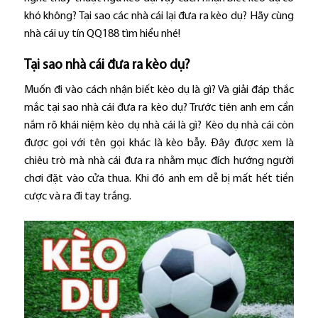
khó không? Tại sao các nhà cái lại đưa ra kèo dụ? Hãy cùng
nhà cái uy tín QQ188 tìm hiểu nhé!
Tại sao nhà cái đưa ra kèo dụ?
Muốn đi vào cách nhận biết kèo dụ là gì? Và giải đáp thắc
mắc tại sao nhà cái đưa ra kèo dụ? Trước tiên anh em cần
nắm rõ khái niệm kèo dụ nhà cái là gì? Kèo dụ nhà cái còn
được gọi với tên gọi khác là kèo bẫy. Đây được xem là
chiêu trò mà nhà cái đưa ra nhằm mục đích hướng người
chơi đặt vào cửa thua. Khi đó anh em dễ bị mất hết tiền
cược và ra đi tay trắng.