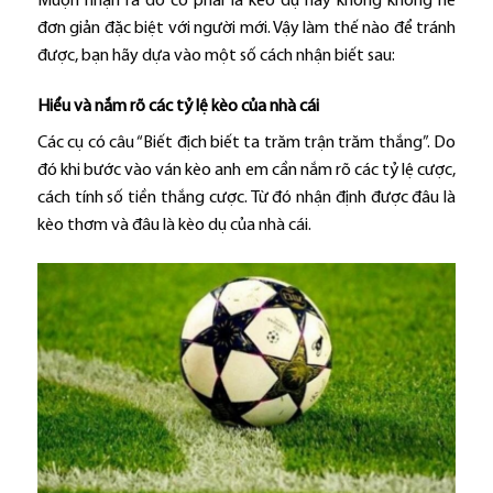
Muộn nhận ra đó có phải là kèo dụ hay không không hề
đơn giản đặc biệt với người mới. Vậy làm thế nào để tránh
được, bạn hãy dựa vào một số cách nhận biết sau:
Hiểu và nắm rõ các tỷ lệ kèo của nhà cái
Các cụ có câu “Biết địch biết ta trăm trận trăm thắng”. Do
đó khi bước vào ván kèo anh em cần nắm rõ các tỷ lệ cược,
cách tính số tiền thắng cược. Từ đó nhận định được đâu là
kèo thơm và đâu là kèo dụ của nhà cái.