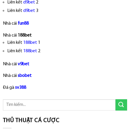
Liên kết
d9bet
2
Liên kết
d9bet
3
Nhà cái
fun88
Nhà cái
188bet
Liên kết
188bet
1
Liên kết
188bet
2
Nhà cái
v9bet
Nhà cái
sbobet
Đá gà
sv388
THỦ THUẬT CÁ CƯỢC