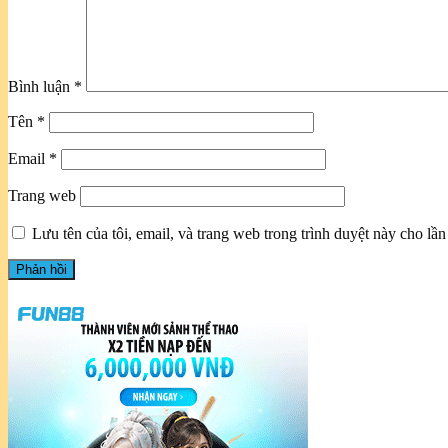
Bình luận
*
Tên
*
Email
*
Trang web
Lưu tên của tôi, email, và trang web trong trình duyệt này cho lần 