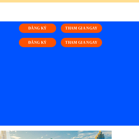
ĐĂNG KÝ
THAM GIA NGAY
ĐĂNG KÝ
THAM GIA NGAY