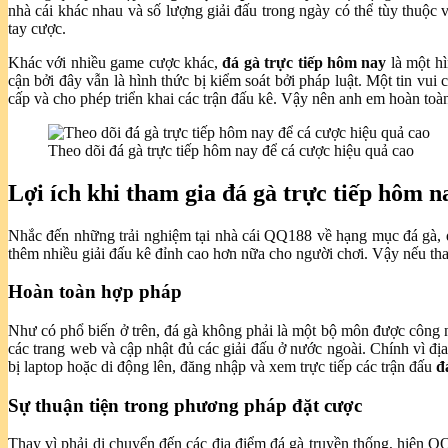
nhà cái khác nhau và số lượng giải đấu trong ngày có thể tùy thuộc v
tay cược.
Khác với nhiều game cược khác,
đá gà trực tiếp hôm nay
là một h
cận bởi đây vẫn là hình thức bị kiểm soát bởi pháp luật. Một tin vui
cấp và cho phép triển khai các trận đấu kê. Vậy nên anh em hoàn toàn
Theo dõi đá gà trực tiếp hôm nay để cá cược hiệu quả cao
Lợi ích khi tham gia đá gà trực tiếp hôm 
Nhắc đến những trải nghiệm tại nhà cái QQ188 về hạng mục đá gà, đã 
thêm nhiều giải đấu kê đỉnh cao hơn nữa cho người chơi. Vậy nếu th
Hoàn toàn hợp pháp
Như có phổ biến ở trên, đá gà không phải là một bộ môn được công n
các trang web và cập nhật đủ các giải đấu ở nước ngoài. Chính vì đị
bị laptop hoặc di động lên, đăng nhập và xem trực tiếp các trận đấu
đ
Sự thuận tiện trong phương pháp đặt cược
Thay vì phải di chuyển đến các địa điểm đá gà truyền thống, hiện QQ