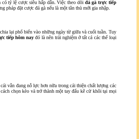
 có tỷ lệ cược siêu hấp dẫn. Việc theo dõi
đá gà trực tiếp
ng pháp đặt cược đá gà nếu là một tân thủ mới gia nhập.
hia lại phổ biến vào những ngày từ giữa và cuối tuần. Tuy
ực tiếp hôm nay
đó là nên trải nghiệm ở tất cả các thể loại
 cái vẫn đang nỗ lực hơn nữa trong cải thiện chất lượng các
cách chọn kèo và trở thành một tay đấu kê cừ khôi tại mọi